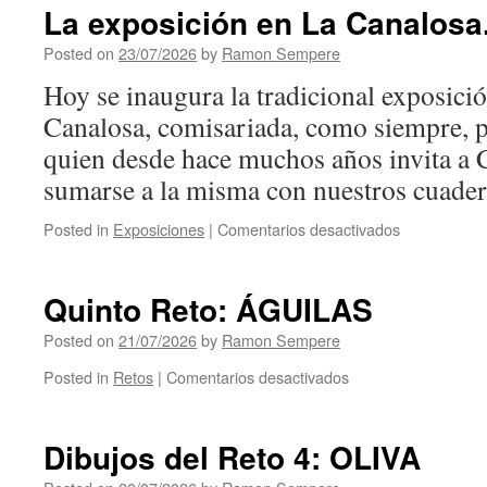
La exposición en La Canalosa
Posted on
23/07/2026
by
Ramon Sempere
Hoy se inaugura la tradicional exposici
Canalosa, comisariada, como siempre, 
quien desde hace muchos años invita a 
sumarse a la misma con nuestros cuade
Posted in
Exposiciones
|
Comentarios desactivados
en
La
exposición
en
Quinto Reto: ÁGUILAS
La
Canalosa.
Posted on
21/07/2026
by
Ramon Sempere
Posted in
Retos
|
Comentarios desactivados
en
Quinto
Reto:
ÁGUILAS
Dibujos del Reto 4: OLIVA