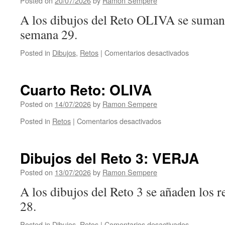
Posted on
20/07/2026
by
Ramon Sempere
A los dibujos del Reto OLIVA se suman 
semana 29.
Posted in
Dibujos
,
Retos
|
Comentarios desactivados
en
Dibujos
del
Reto
Cuarto Reto: OLIVA
4:
OLIVA
Posted on
14/07/2026
by
Ramon Sempere
Posted in
Retos
|
Comentarios desactivados
en
Cuarto
Reto:
OLIVA
Dibujos del Reto 3: VERJA
Posted on
13/07/2026
by
Ramon Sempere
A los dibujos del Reto 3 se añaden los r
28.
Posted in
Dibujos
,
Retos
|
Comentarios desactivados
en