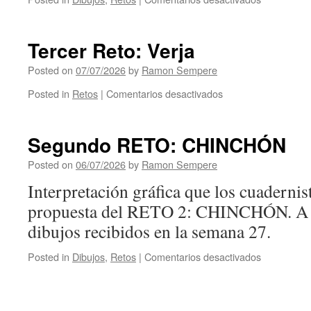
Dibujos
del
Reto
Tercer Reto: Verja
3:
VERJA
Posted on
07/07/2026
by
Ramon Sempere
Posted in
Retos
|
Comentarios desactivados
en
Tercer
Reto:
Verja
Segundo RETO: CHINCHÓN
Posted on
06/07/2026
by
Ramon Sempere
Interpretación gráfica que los cuadernis
propuesta del RETO 2: CHINCHÓN. A el
dibujos recibidos en la semana 27.
Posted in
Dibujos
,
Retos
|
Comentarios desactivados
en
Segundo
RETO:
CHINCHÓ