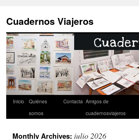
Cuadernos Viajeros
Inicio
Quiénes
Contacta
Amigos de
Skip
somos
cuadernosviajeros
to
content
julio 2026
Monthly Archives: