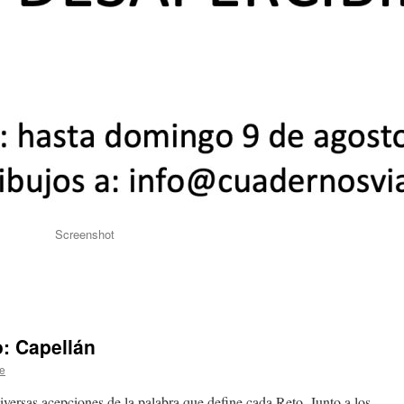
Screenshot
o: Capellán
e
versas acepciones de la palabra que define cada Reto. Junto a los