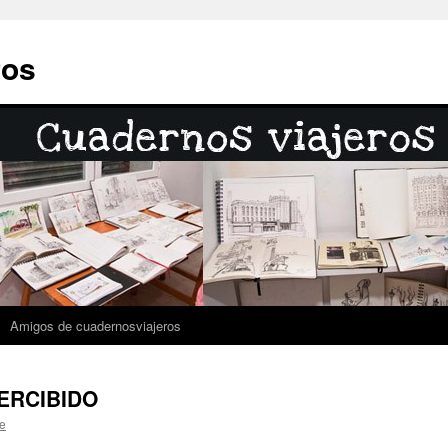
ros
Amigos de cuadernosviajeros
PERCIBIDO
e