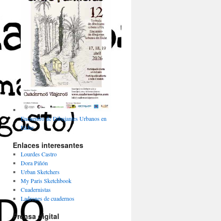
Encuentro de Dibujantes Urbanos en
Elche
Enlaces interesantes
Lourdes Castro
Dora Piñón
Urban Sketchers
My Paris Sketchbook
Cuadernistas
Ladrones de cuadernos
Prensa digital