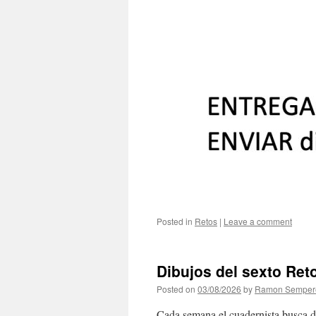
Posted in
Retos
|
Leave a comment
Dibujos del sexto Ret
Posted on
03/08/2026
by
Ramon Semper
Cada semana el cuadernista busca di