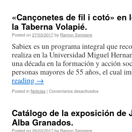
«Cançonetes de fil i cotó» en
la Taberna Volapié.
Posted on
27/03/2017
by
Ramon Sempere
Sabiex es un programa integral que reco
realiza en la Universidad Miguel Herna
una década en la formación y acción soci
personas mayores de 55 años, el cual 
reading
→
Posted in
Noticias
|
Comentarios desactivados
en
«Cançonetes
de
fil
Catálogo de la exposición de 
i
Alba Granados.
cotó»
en
Posted on
26/03/2017
by
Ramon Sempere