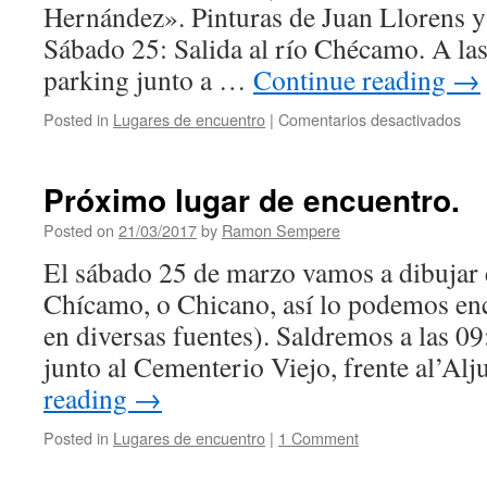
Hernández». Pinturas de Juan Llorens 
Sábado 25: Salida al río Chécamo. A la
parking junto a …
Continue reading
→
Posted in
Lugares de encuentro
|
Comentarios desactivados
en
Rec
de
act
Próximo lugar de encuentro.
de
est
Posted on
21/03/2017
by
Ramon Sempere
sem
El sábado 25 de marzo vamos a dibujar 
20-
26
Chícamo, o Chicano, así lo podemos enc
de
en diversas fuentes). Saldremos a las 09
mar
junto al Cementerio Viejo, frente al’A
reading
→
Posted in
Lugares de encuentro
|
1 Comment