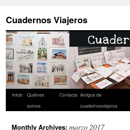
Cuadernos Viajeros
Inicio
Quiénes
Contacta
Amigos de
Skip
somos
cuadernosviajeros
to
content
marzo 2017
Monthly Archives: