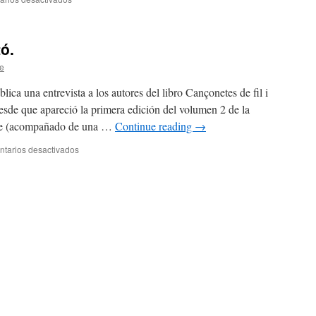
Próximo
lugar
de
tó.
encuentro.
e
lica una entrevista a los autores del libro Cançonetes de fil i
sde que apareció la primera edición del volumen 2 de la
che (acompañado de una …
Continue reading
→
tarios desactivados
en
Cançonetes
de
fil
i
cotó.