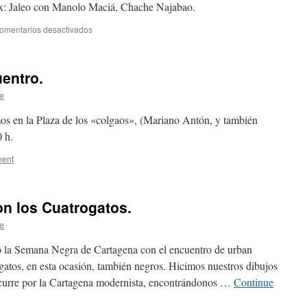
ix: Jaleo con Manolo Maciá, Chache Najabao.
omentarios desactivados
en
Homenaje
a
Manolo
entro.
Maciá.
e
s en la Plaza de los «colgaos», (Mariano Antón, y también
 h.
ent
n los Cuatrogatos.
e
ó la Semana Negra de Cartagena con el encuentro de urban
atos, en esta ocasión, también negros. Hicimos nuestros dibujos
nscurre por la Cartagena modernista, encontrándonos …
Continue