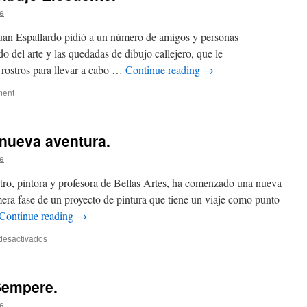
e
Juan Espallardo pidió a un número de amigos y personas
 del arte y las quedadas de dibujo callejero, que le
 rostros para llevar a cabo …
Continue reading
→
ent
 nueva aventura.
e
ro, pintora y profesora de Bellas Artes, ha comenzado una nueva
mera fase de un proyecto de pintura que tiene un viaje como punto
Continue reading
→
desactivados
en
Lourdes
Castro
inicia
Sempere.
nueva
aventura.
e