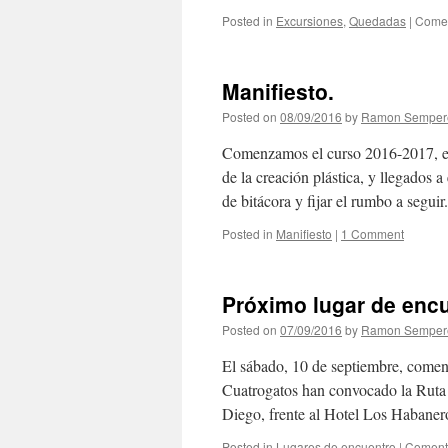
Posted in
Excursiones
,
Quedadas
|
Comen
Manifiesto.
Posted on
08/09/2016
by
Ramon Semper
Comenzamos el curso 2016-2017, el 
de la creación plástica, y llegados 
de bitácora y fijar el rumbo a segui
Posted in
Manifiesto
|
1 Comment
Próximo lugar de encu
Posted on
07/09/2016
by
Ramon Semper
El sábado, 10 de septiembre, comen
Cuatrogatos han convocado la Ruta 
Diego, frente al Hotel Los Habane
Posted in
Lugares de encuentro
|
Comenta