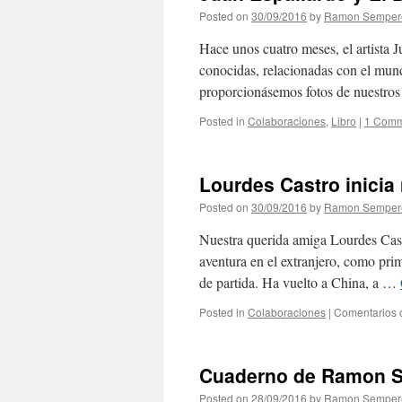
Posted on
30/09/2016
by
Ramon Semper
Hace unos cuatro meses, el artista 
conocidas, relacionadas con el mundo
proporcionásemos fotos de nuestros
Posted in
Colaboraciones
,
Libro
|
1 Comm
Lourdes Castro inicia
Posted on
30/09/2016
by
Ramon Semper
Nuestra querida amiga Lourdes Cast
aventura en el extranjero, como pri
de partida. Ha vuelto a China, a …
Posted in
Colaboraciones
|
Comentarios 
Cuaderno de Ramon 
Posted on
28/09/2016
by
Ramon Semper