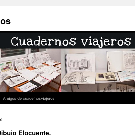
ros
Amigos de cuadernosviajeros
16
Dibujo Elocuente.