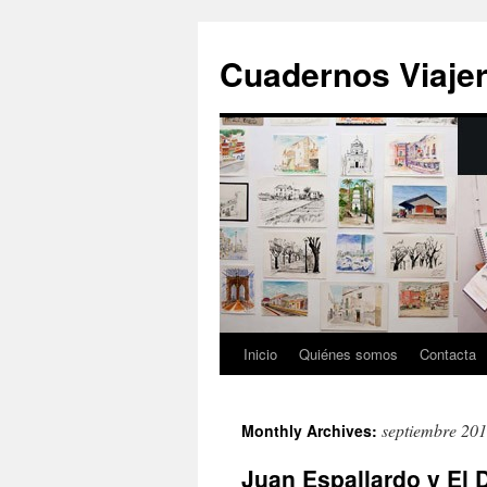
Cuadernos Viaje
Inicio
Quiénes somos
Contacta
Skip
to
septiembre 20
Monthly Archives:
content
Juan Espallardo y El 