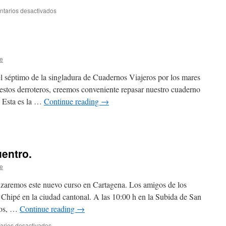
tarios desactivados
en
Cuadernos
Viajeros
con
los
Cuatrogatos.
e
séptimo de la singladura de Cuadernos Viajeros por los mares
a estos derroteros, creemos conveniente repasar nuestro cuaderno
r. Esta es la …
Continue reading
→
entro.
e
zaremos este nuevo curso en Cartagena. Los amigos de los
Chipé en la ciudad cantonal. A las 10:00 h en la Subida de San
ros, …
Continue reading
→
rios desactivados
en