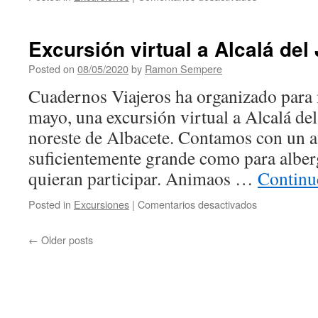
Dibujos
de
la
Excursión virtual a Alcalá del 
excursión
virtual
Posted on
08/05/2020
by
Ramon Sempere
a
Cuadernos Viajeros ha organizado para
Alcalá
del
mayo, una excursión virtual a Alcalá del 
Júcar.
noreste de Albacete. Contamos con un a
suficientemente grande como para alberg
quieran participar. Animaos …
Continu
Posted in
Excursiones
|
Comentarios desactivados
en
Excursión
virtual
←
Older posts
a
Alcalá
del
Júcar.