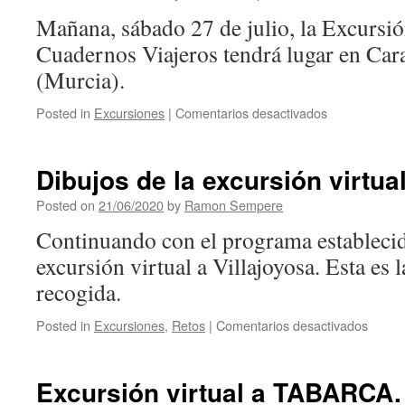
de
Mañana, sábado 27 de julio, la Excursió
la
Cuadernos Viajeros tendrá lugar en Car
Cruz.
(Murcia).
Posted in
Excursiones
|
Comentarios desactivados
en
Mañana,
excursión
virtual
Dibujos de la excursión virtual
a
Caravaca
Posted on
21/06/2020
by
Ramon Sempere
De
Continuando con el programa establecid
la
Cruz.
excursión virtual a Villajoyosa. Esta es 
recogida.
Posted in
Excursiones
,
Retos
|
Comentarios desactivados
en
Dibujo
de
la
Excursión virtual a TABARCA.
excurs