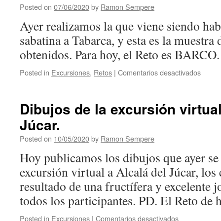
virtual
Posted on
07/06/2020
by
Ramon Sempere
a
Ayer realizamos la que viene siendo habi
Villaj
sabatina a Tabarca, y esta es la muestra 
obtenidos. Para hoy, el Reto es BARCO.
Posted in
Excursiones
,
Retos
|
Comentarios desactivados
en
Excur
virtual
a
Dibujos de la excursión virtual
TABA
Júcar.
Posted on
10/05/2020
by
Ramon Sempere
Hoy publicamos los dibujos que ayer se 
excursión virtual a Alcalá del Júcar, los
resultado de una fructífera y excelente
todos los participantes. PD. El Reto de
Posted in
Excursiones
|
Comentarios desactivados
en