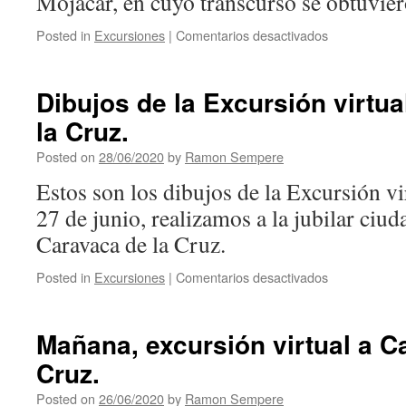
Mojácar, en cuyo transcurso se obtuvier
Posted in
Excursiones
|
Comentarios desactivados
en
Excursión
virtual
a
Dibujos de la Excursión virtu
Mojácar.
la Cruz.
Posted on
28/06/2020
by
Ramon Sempere
Estos son los dibujos de la Excursión vi
27 de junio, realizamos a la jubilar ciu
Caravaca de la Cruz.
Posted in
Excursiones
|
Comentarios desactivados
en
Dibujos
de
la
Mañana, excursión virtual a C
Excursión
Cruz.
virtual
a
Posted on
26/06/2020
by
Ramon Sempere
Caravaca