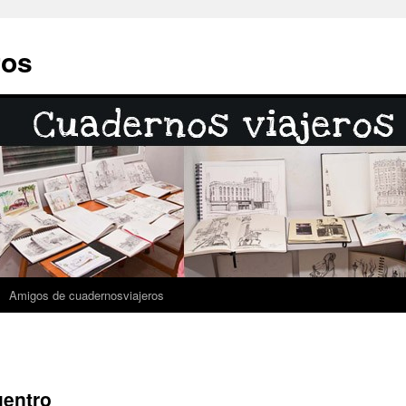
ros
Amigos de cuadernosviajeros
uentro