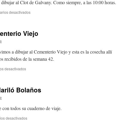
Galvany
 dibujar al Clot de Galvany. Como siempre, a las 10:00 horas.
rios desactivados
en
Próximo
lugar
de
nterio Viejo
encuentro
e
imos a dibujar al Cementerio Viejo y esta es la cosecha allí
os recibidos de la semana 42.
os desactivados
en
La
quedada
en
ariló Bolaños
el
Cementerio
e
Viejo
con todos su cuaderno de viaje.
ios desactivados
en
Cuaderno
viajero