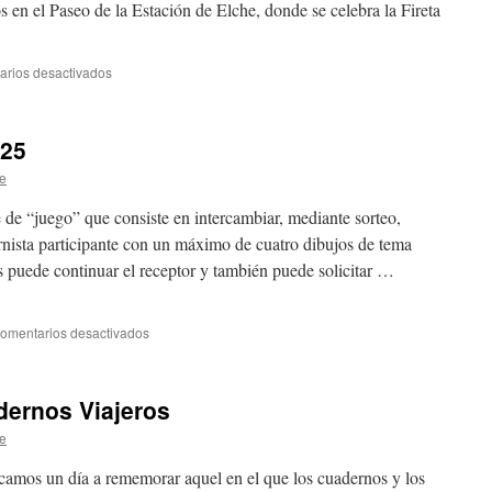
 en el Paseo de la Estación de Elche, donde se celebra la Fireta
rios desactivados
en
Próximo
lugar
de
025
encuentro:
Fireta
e
del
Camp
 de “juego” que consiste en intercambiar, mediante sorteo,
d’Elx
rnista participante con un máximo de cuatro dibujos de tema
os puede continuar el receptor y también puede solicitar …
omentarios desactivados
en
Cuaderno-
sorpresa
2025
dernos Viajeros
e
camos un día a rememorar aquel en el que los cuadernos y los