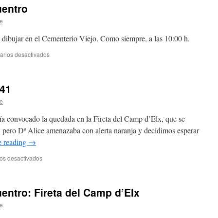
de
uentro
Mariló
Bolaños
e
 dibujar en el Cementerio Viejo. Como siempre, a las 10:00 h.
rios desactivados
en
Próximo
lugar
de
 41
encuentro
e
ía convocado la quedada en la Fireta del Camp d’Elx, que se
ó, pero Dª Alice amenazaba con alerta naranja y decidimos esperar
e reading
→
os desactivados
en
Dibujos
de
la
entro: Fireta del Camp d’Elx
semana
41
e