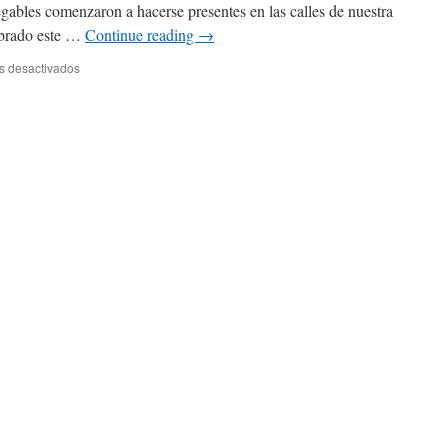
egables comenzaron a hacerse presentes en las calles de nuestra
ebrado este …
Continue reading
→
s desactivados
en
15
aniversario
de
Cuadernos
Viajeros