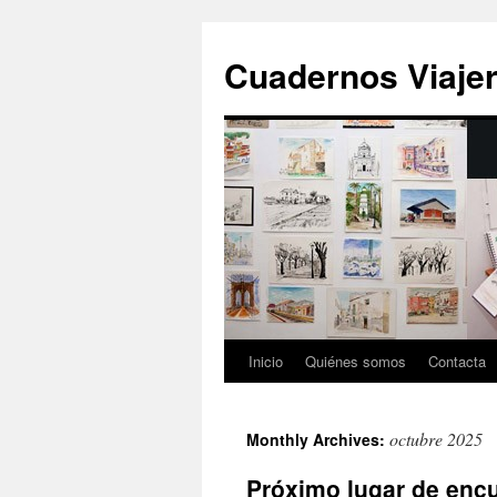
Cuadernos Viaje
Inicio
Quiénes somos
Contacta
Skip
to
octubre 2025
Monthly Archives:
content
Próximo lugar de enc