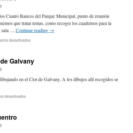
e
los Cuatro Bancos del Parque Municipal, punto de reunión
enemos que tratar temas, como recoger los cuadernos para la
a sala …
Continue reading
→
rios desactivados
en
Próximo
lugar
de
 de Galvany
encuentro
e
ibujando en el Clot de Galvany. A los dibujos allí recogidos se
os desactivados
en
La
quedada
en
uentro
el
Clot
e
de