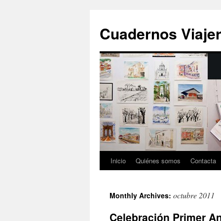
Cuadernos Viaje
Inicio
Quiénes somos
Contacta
Skip
to
octubre 2011
Monthly Archives:
content
Celebración Primer An