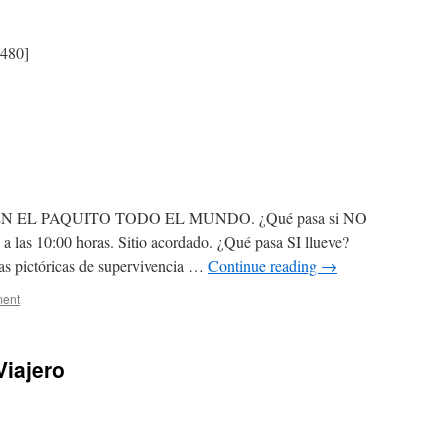
Mariano
Antón
 480]
 EN EL PAQUITO TODO EL MUNDO. ¿Qué pasa si NO
io a las 10:00 horas. Sitio acordado. ¿Qué pasa SI llueve?
as pictóricas de supervivencia …
Continue reading
→
ent
Viajero
nte.