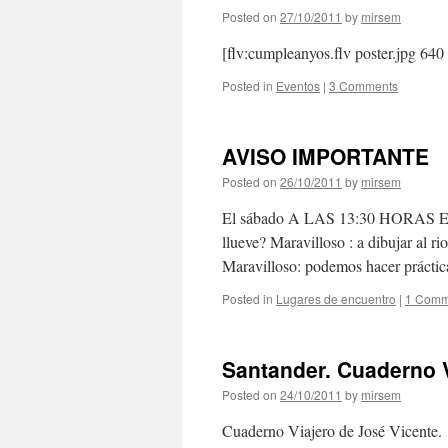
Posted on
27/10/2011
by
mirsem
[flv:cumpleanyos.flv poster.jpg 640
Posted in
Eventos
|
3 Comments
AVISO IMPORTANTE
Posted on
26/10/2011
by
mirsem
El sábado A LAS 13:30 HORAS
llueve? Maravilloso : a dibujar al r
Maravilloso: podemos hacer práctic
Posted in
Lugares de encuentro
|
1 Comm
Santander. Cuaderno 
Posted on
24/10/2011
by
mirsem
Cuaderno Viajero de José Vice