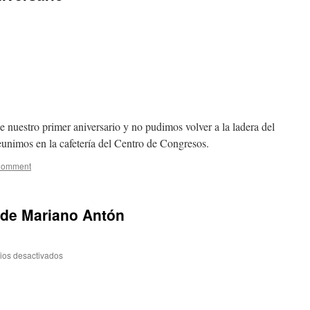
 nuestro primer aniversario y no pudimos volver a la ladera del
reunimos en la cafetería del Centro de Congresos.
Comment
 de Mariano Antón
ios desactivados
en
Nuevos
dibujos
Plaza
de