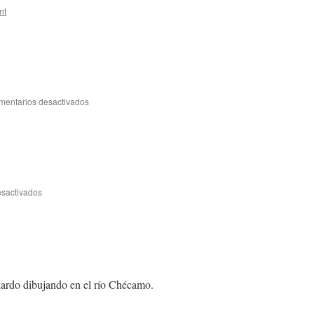
nt
mentarios desactivados
en
Sábado
22
de
octubre
sactivados
en
Sábado
15
de
octubre
lardo dibujando en el río Chécamo.