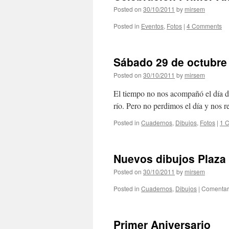
Posted on
30/10/2011
by
mirsem
Posted in
Eventos
,
Fotos
|
4 Comments
Sábado 29 de octubre
Posted on
30/10/2011
by
mirsem
El tiempo no nos acompañó el día de
río. Pero no perdimos el día y nos 
Posted in
Cuadernos
,
Dibujos
,
Fotos
|
1 
Nuevos dibujos Plaza
Posted on
30/10/2011
by
mirsem
Posted in
Cuadernos
,
Dibujos
|
Comentar
Primer Aniversario