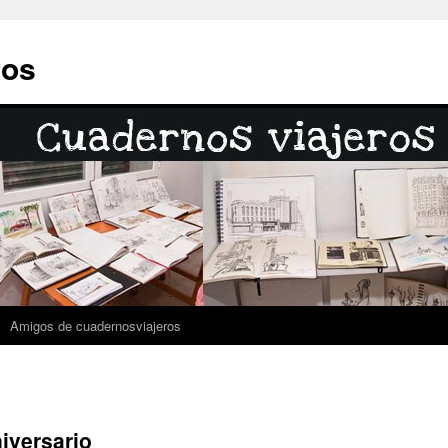
ros
Amigos de cuadernosviajeros
iversario