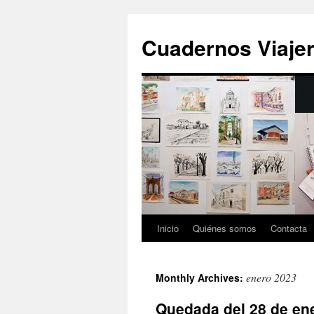
Cuadernos Viaje
Inicio
Quiénes somos
Contacta
Skip
to
enero 2023
Monthly Archives:
content
Quedada del 28 de en