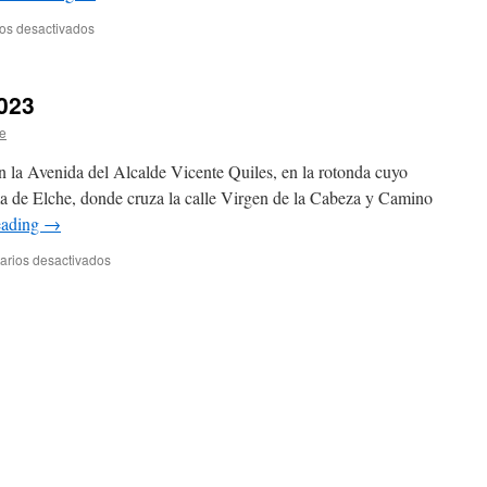
os desactivados
en
Imágenes
de
la
023
primera
quedada
e
del
año
n la Avenida del Alcalde Vicente Quiles, en la rotonda cuyo
 de Elche, donde cruza la calle Virgen de la Cabeza y Camino
eading
→
rios desactivados
en
Primera
quedada
de
2023