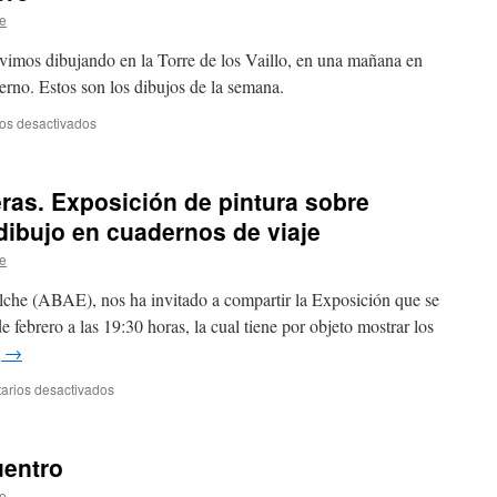
e
uvimos dibujando en la Torre de los Vaillo, en una mañana en
erno. Estos son los dibujos de la semana.
os desactivados
en
Quedada
del
28
as. Exposición de pintura sobre
de
enero
dibujo en cuadernos de viaje
e
lche (ABAE), nos ha invitado a compartir la Exposición que se
e febrero a las 19:30 horas, la cual tiene por objeto mostrar los
g
→
arios desactivados
en
Palmeras
sobre
Palmeras.
uentro
Exposición
de
e