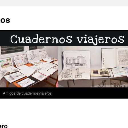
ros
Amigos de cuadernosviajeros
ero