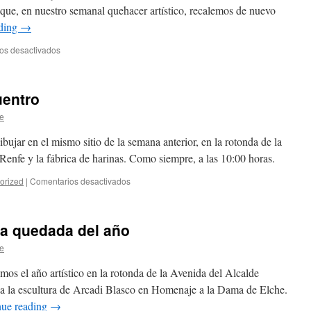
que, en nuestro semanal quehacer artístico, recalemos de nuevo
ading
→
os desactivados
en
Imágenes
de
la
uentro
quedada
del
e
14
de
ujar en el mismo sitio de la semana anterior, en la rotonda de la
enero
 Renfe y la fábrica de harinas. Como siempre, a las 10:00 horas.
orized
|
Comentarios desactivados
en
Próximo
lugar
de
ra quedada del año
encuentro
e
mos el año artístico en la rotonda de la Avenida del Alcalde
pa la escultura de Arcadi Blasco en Homenaje a la Dama de Elche.
nue reading
→