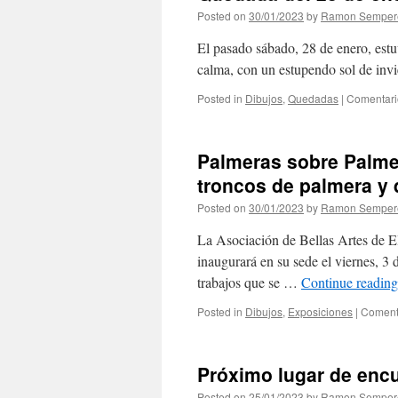
Posted on
30/01/2023
by
Ramon Semper
El pasado sábado, 28 de enero, est
calma, con un estupendo sol de invi
Posted in
Dibujos
,
Quedadas
|
Comentari
Palmeras sobre Palmer
troncos de palmera y 
Posted on
30/01/2023
by
Ramon Semper
La Asociación de Bellas Artes de E
inaugurará en su sede el viernes, 3 d
trabajos que se …
Continue readin
Posted in
Dibujos
,
Exposiciones
|
Coment
Próximo lugar de enc
Posted on
25/01/2023
by
Ramon Semper