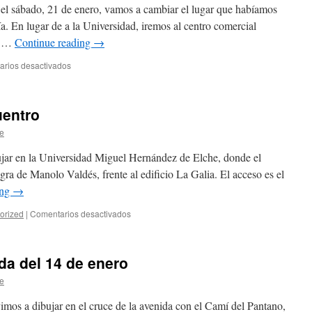
21
 el sábado, 21 de enero, vamos a cambiar el lugar que habíamos
de
a. En lugar de a la Universidad, iremos al centro comercial
enero
00 …
Continue reading
→
rios desactivados
en
Cambio
de
lugar
uentro
de
encuentro
e
para
el
jar en la Universidad Miguel Hernández de Elche, donde el
sábado
ra de Manolo Valdés, frente al edificio La Galia. El acceso es el
21
ing
→
de
enero
orized
|
Comentarios desactivados
en
Próximo
lugar
de
da del 14 de enero
encuentro
e
imos a dibujar en el cruce de la avenida con el Camí del Pantano,