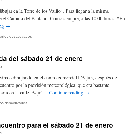
pintura
sobre
bujar en la Torre de los Vaillo*. Para llegar a la misma
troncos
de el Camino del Pantano. Como siempre, a las 10:00 horas. *En
de
ing
→
palmera
y
rios desactivados
en
dibujo
Próximo
en
lugar
cuadernos
de
de
da del sábado 21 de enero
encuentro
viaje
e
vimos dibujando en el centro comercial L’Aljub, después de
cuentro por la previsión meteorológica, que era bastante
ierto en la calle. Aquí …
Continue reading
→
os desactivados
en
Imágenes
de
la
cuentro para el sábado 21 de enero
quedada
del
e
sábado