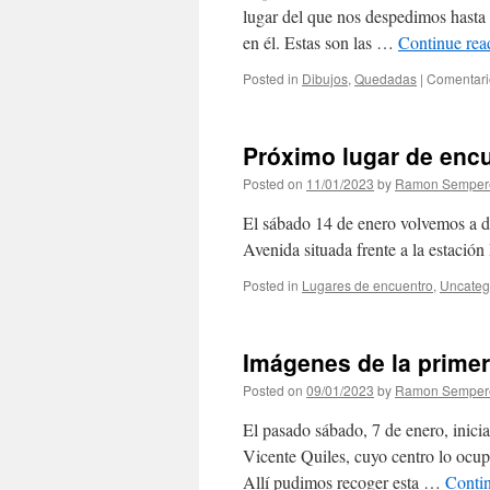
lugar del que nos despedimos hasta 
en él. Estas son las …
Continue re
Posted in
Dibujos
,
Quedadas
|
Comentari
Próximo lugar de enc
Posted on
11/01/2023
by
Ramon Semper
El sábado 14 de enero volvemos a dib
Avenida situada frente a la estación
Posted in
Lugares de encuentro
,
Uncateg
Imágenes de la prime
Posted on
09/01/2023
by
Ramon Semper
El pasado sábado, 7 de enero, inicia
Vicente Quiles, cuyo centro lo ocu
Allí pudimos recoger esta …
Conti