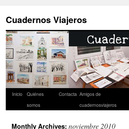
Cuadernos Viajeros
Inicio
Quiénes
Contacta
Amigos de
Skip
somos
cuadernosviajeros
to
content
noviembre 2010
Monthly Archives: