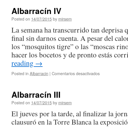
V
Albarracín IV
Posted on
14/07/2015
by
mirsem
La semana ha transcurrido tan deprisa 
final sin darnos cuenta. A pesar del cal
los “mosquitos tigre” o las “moscas rin
hacer los bocetos y de pronto estás co
reading
→
Posted in
Albarracin
|
Comentarios desactivados
en
Albarracín
IV
Albarracín III
Posted on
14/07/2015
by
mirsem
El jueves por la tarde, al finalizar la jor
clausuró en la Torre Blanca la exposició