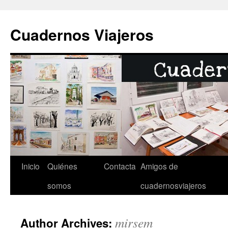
Cuadernos Viajeros
Inicio
Quiénes
Contacta
Amigos de
Skip
somos
cuadernosviajeros
to
content
mirsem
Author Archives: