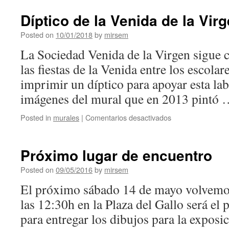
Díptico de la Venida de la Vir
Posted on
10/01/2018
by
mirsem
La Sociedad Venida de la Virgen sigue c
las fiestas de la Venida entre los escolar
imprimir un díptico para apoyar esta labo
imágenes del mural que en 2013 pintó
Posted in
murales
|
Comentarios desactivados
en
Díptico
de
la
Próximo lugar de encuentro
Venida
de
Posted on
09/05/2016
by
mirsem
la
El próximo sábado 14 de mayo volvemos 
Virgen
las 12:30h en la Plaza del Gallo será el
para entregar los dibujos para la exposic