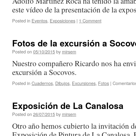
Adolfo Martínez Roca ha tenido la amab
este vídeo de la presentación de la expo
Posted in
Eventos
,
Exposiciones
|
1 Comment
Fotos de la excursión a Soco
Posted on
05/10/2015
by
mirsem
Nuestro compañero Ricardo nos ha envia
excursión a Socovos.
Posted in
Cuadernos
,
Dibujos
,
Excursiones
,
Fotos
|
Comentarios
Exposición de La Canalosa
Posted on
26/07/2015
by
mirsem
Otro año hemos cubierto la invitación de
Exposición de Pintura de La Canalosa. 