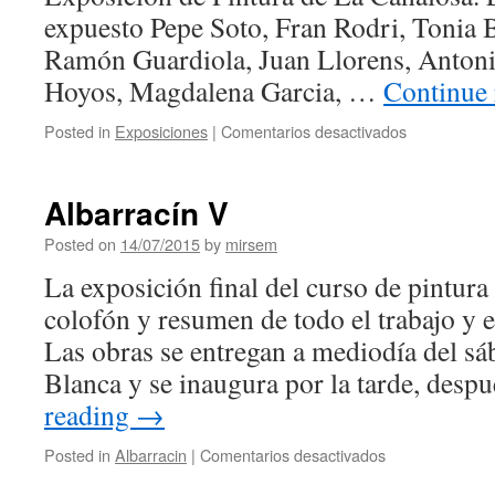
expuesto Pepe Soto, Fran Rodri, Tonia 
Ramón Guardiola, Juan Llorens, Antonia
Hoyos, Magdalena Garcia, …
Continue
Posted in
Exposiciones
|
Comentarios desactivados
en
Exposición
de
La
Albarracín V
Canalosa
Posted on
14/07/2015
by
mirsem
La exposición final del curso de pintura
colofón y resumen de todo el trabajo y e
Las obras se entregan a mediodía del sá
Blanca y se inaugura por la tarde, des
reading
→
Posted in
Albarracin
|
Comentarios desactivados
en
Albarracín