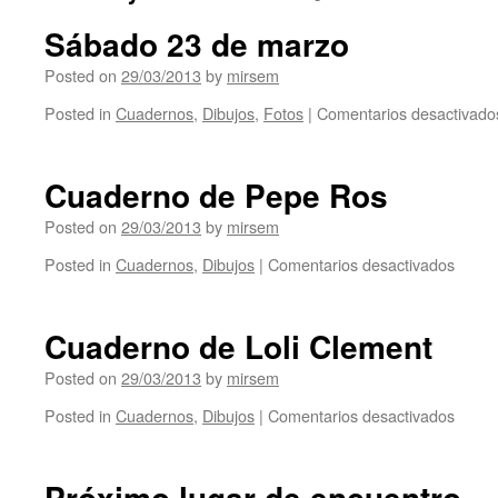
Sábado 23 de marzo
Posted on
29/03/2013
by
mirsem
Posted in
Cuadernos
,
Dibujos
,
Fotos
|
Comentarios desactivado
Cuaderno de Pepe Ros
Posted on
29/03/2013
by
mirsem
Posted in
Cuadernos
,
Dibujos
|
Comentarios desactivados
en
Cuad
de
Pepe
Cuaderno de Loli Clement
Ros
Posted on
29/03/2013
by
mirsem
Posted in
Cuadernos
,
Dibujos
|
Comentarios desactivados
en
Cuad
de
Loli
Próximo lugar de encuentro