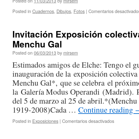
Posted on
11/03/2013
by
mirsem
Posted in
Cuadernos
,
Dibujos
,
Fotos
|
Comentarios desactivado
Invitación Exposición colecti
Menchu Gal
Posted on
06/03/2013
by
mirsem
Estimados amigos de Elche: Tengo el gus
inauguración de la exposición colectiv
Menchu Gal*, que se celebra el próxim
la Galería Modus Operandi (Madrid). 
del 5 de marzo al 25 de abril.*(Menchu 
1919-2008)Cada …
Continue reading
Posted in
Exposiciones
|
Comentarios desactivados
en
Invitación
Exposición