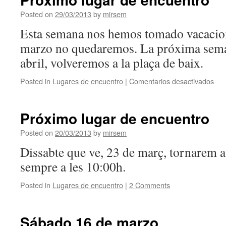
Cleme
Posted on
29/03/2013
by
mirsem
Esta semana nos hemos tomado vacacion
marzo no quedaremos. La próxima seman
abril, volveremos a la plaça de baix.
Posted in
Lugares de encuentro
|
Comentarios desactivados
en
Pró
lug
de
Próximo lugar de encuentro
enc
Posted on
20/03/2013
by
mirsem
Dissabte que ve, 23 de març, tornarem a
sempre a les 10:00h.
Posted in
Lugares de encuentro
|
2 Comments
Sábado 16 de marzo