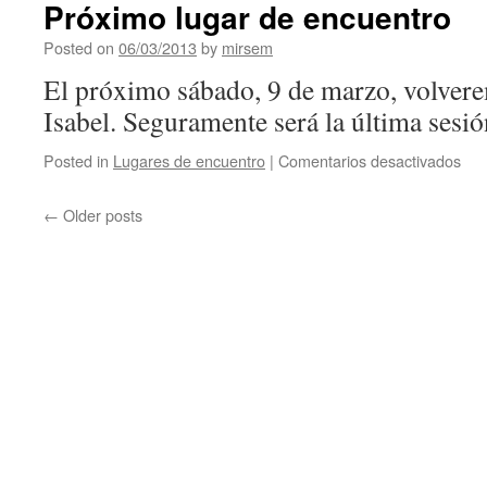
colectiva
Próximo lugar de encuentro
Recordando
a
Posted on
06/03/2013
by
mirsem
Menchu
El próximo sábado, 9 de marzo, volvere
Gal
Isabel. Seguramente será la última sesió
Posted in
Lugares de encuentro
|
Comentarios desactivados
en
Pró
lug
←
Older posts
de
enc