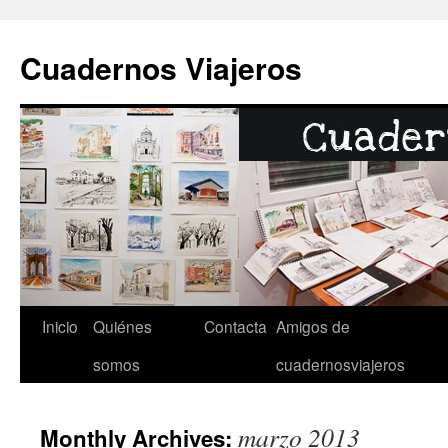
Cuadernos Viajeros
Inicio
Quiénes
Contacta
Amigos de
Skip
somos
cuadernosviajeros
to
content
marzo 2013
Monthly Archives: