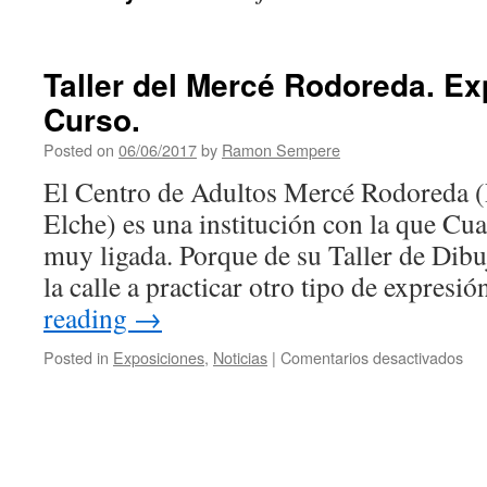
Taller del Mercé Rodoreda. Ex
Curso.
Posted on
06/06/2017
by
Ramon Sempere
El Centro de Adultos Mercé Rodoreda (Po
Elche) es una institución con la que Cu
muy ligada. Porque de su Taller de Dibu
la calle a practicar otro tipo de expresi
reading
→
Posted in
Exposiciones
,
Noticias
|
Comentarios desactivados
en
Tal
del
Me
Ro
Exp