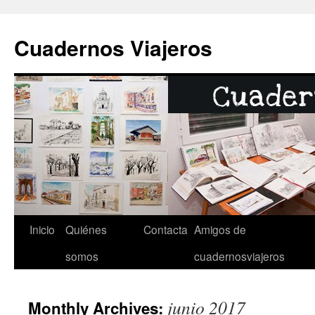
Cuadernos Viajeros
Inicio
Quiénes
Contacta
Amigos de
Skip
somos
cuadernosviajeros
to
content
junio 2017
Monthly Archives: