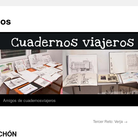
ros
Amigos de cuadernosviajeros
Tercer Reto: Verja
→
NCHÓN