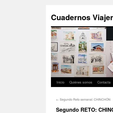
Cuadernos Viaje
Inicio
Quiénes somos
Contacta
Skip
to
←
Segundo Reto semanal: CHINCHÓN
content
Segundo RETO: CHI