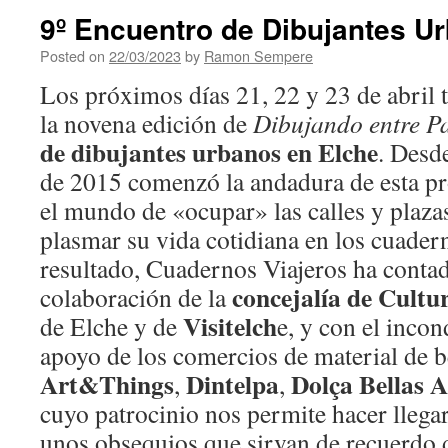
9º Encuentro de Dibujantes U
Posted on
22/03/2023
by
Ramon Sempere
Los próximos días 21, 22 y 23 de abril 
la novena edición de
Dibujando entre P
de dibujantes urbanos en Elche
. Desd
de 2015 comenzó la andadura de esta pr
el mundo de «ocupar» las calles y plazas
plasmar su vida cotidiana en los cuader
resultado, Cuadernos Viajeros ha contad
concejalía de Cultu
colaboración de la
Visitelch
de Elche y de
e, y con el inco
apoyo de los comercios de material de be
Art&Things
Dintelpa
Dolça
Bellas A
,
,
cuyo patrocinio nos permite hacer llegar
unos obsequios que sirvan de recuerdo d