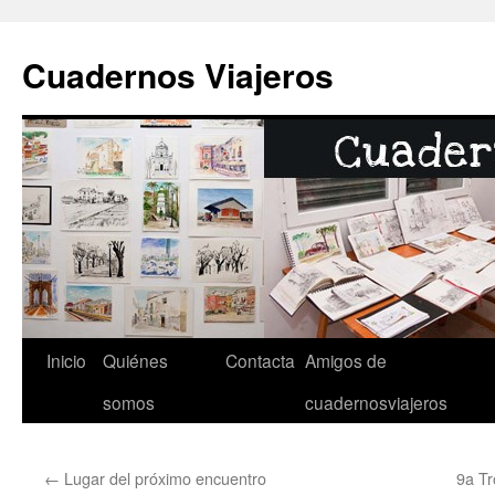
Cuadernos Viajeros
Inicio
Quiénes
Contacta
Amigos de
Skip
somos
cuadernosviajeros
to
content
←
Lugar del próximo encuentro
9a Tr